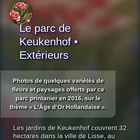
Le parc de
Keukenhof •
Extérieurs
Photos de quelques variétés de
fleurs et paysages offerts par ce
parc printanier en 2016, sur le
thème « L’Âge d’Or Hollandaise ».
Les jardins de Keukenhof couvrent 32
hectares dans la ville de Lisse, au