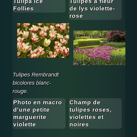
Tulipa Ice
Tulipes à fleur
Follies
de lys violette-
rose
Tulipes Rembrandt
bicolores blanc-
rouge.
Photo en macro
Champ de
d'une petite
tulipes roses,
marguerite
violettes et
violette
noires