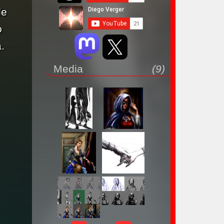
de
o
.
Media
(9)