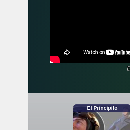
D
El Principito