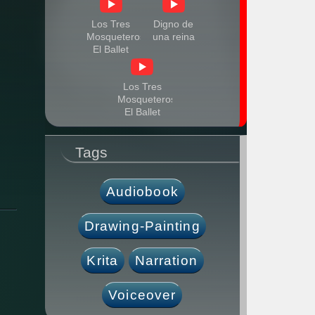
Los Tres
Digno de
Mosqueteros:
una reina
El Ballet
de la
Merlaison
Los Tres
[Inglés]
Mosqueteros:
El Ballet
de la
Merlaison
Tags
Audiobook
Drawing-Painting
Krita
Narration
Voiceover