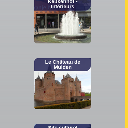
Keukenhof •
Intérieurs
Le Château de
Muiden
Site culturel