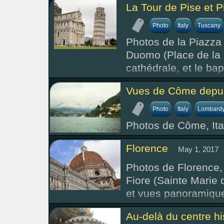
La Tour de Pise et P
Photo
Italy
Tuscany
Photos de la Piazza 
Duomo (Place de la C
cathédrale, et le bap
Vues de Côme depuis
Photo
Italy
Lombard
Photos de Côme, Ita
Florence
May 1, 2017
Photos de Florence, 
Fiore (Sainte Marie 
et vues panoramiques
Au-delà du centre h