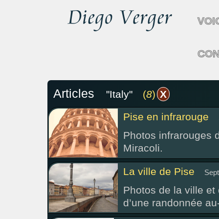
VOI
CON
Articles
"Italy"
(
8
)
X
Pise en infrarouge
Photos infrarouges d
Miracoli.
La ville de Pise
Sept
Photos de la ville e
d’une randonnée au-d