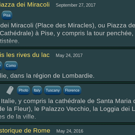
iazza dei Miracoli
September 27, 2017
Pisa
dei Miracoli (Place des Miracles), ou Piazza de
athédrale) à Pise, y compris la tour penchée, 
tistère.
 les rives du lac
May 24, 2017
y
Como
lie, dans la région de Lombardie.
Photo
Italy
Tuscany
Florence
Italie, y compris la cathédrale de Santa Maria 
de la Fleur), le Palazzo Vecchio, la Loggia dei 
 de la ville.
istorique de Rome
May 24, 2016