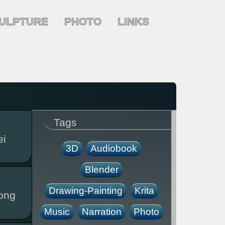
ULPTURE
PHOTO
LINKS
Tags
ei
3D
Audiobook
Blender
Drawing-Painting
Krita
long
Music
Narration
Photo