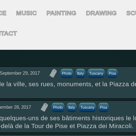
CE
MUSIC
PAINTING
DRAWING
SC
TACT
September 29, 2017
Photo
Italy
Tuscany
Pisa
e la ville, ses rues, monuments, et la Piazza d
ember 28, 2017
Photo
Italy
Tuscany
Pisa
t quelques-uns de ses bâtiments historiques le 
elà de la Tour de Pise et Piazza dei Miracoli.