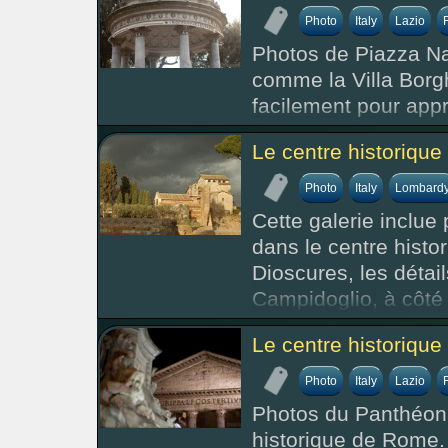
Photo
Italy
Lazio
Photos de Piazza Nav
comme la Villa Borgh
facilement pour app
Le centre historique
Photo
Italy
Lombard
Cette galerie inclue
dans le centre hist
Dioscures, les détail
Campidoglio, à côté
Le centre historique
Photo
Italy
Lazio
Photos du Panthéon, 
historique de Rome.