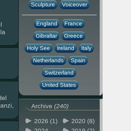
Sculpture
Voiceover
England
France
l
la
Gibraltar
Greece
Holy See
Ireland
Italy
Netherlands
Spain
Switzerland
United States
del
Lanzi,
Archive
(240)
2026 (1)
2020 (8)
2024
2019 (2)