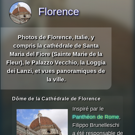
Florence
Photos de Florence, Italie, y
compris la cathédrale de Santa
Maria del Fiore (Sainte Marie de la
Fleur), le Palazzo Vecchio, la Loggia
dei Lanzi, et vues panoramiques de
la ville.
Dôme de la Cathédrale de Florence
Inspiré par le
Panthéon de Rome
,
Filippo Brunelleschi
a été responsable de