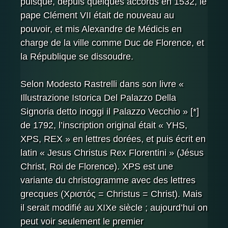
puisque, depuis quelques accords en 1532, le
pape Clément VII était de nouveau au
pouvoir, et mis Alexandre de Médicis en
charge de la ville comme Duc de Florence, et
la République se dissoudre.
Selon Modesto Rastrelli dans son livre «
Illustrazione Istorica Del Palazzo Della
Signoria detto inoggi il Palazzo Vecchio » [*]
de 1792, l’inscription original était « YHS,
XPS, REX » en lettres dorées, et puis écrit en
latin « Jesus Christus Rex Florentini » (Jésus
Christ, Roi de Florence). XPS est une
variante du christogramme avec des lettres
grecques (Χριστός = Christus = Christ). Mais
il serait modifié au XIXe siècle ; aujourd’hui on
peut voir seulement le premier