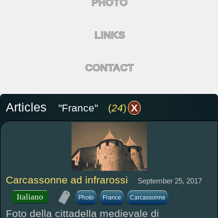
PHOTO
LINKS
CONTACT
Articles
"France"
(
24
)
X
Carcassonne ad infrarossi
September 25, 2017
Italiano
Photo
France
Carcassonne
Foto della cittadella medievale di